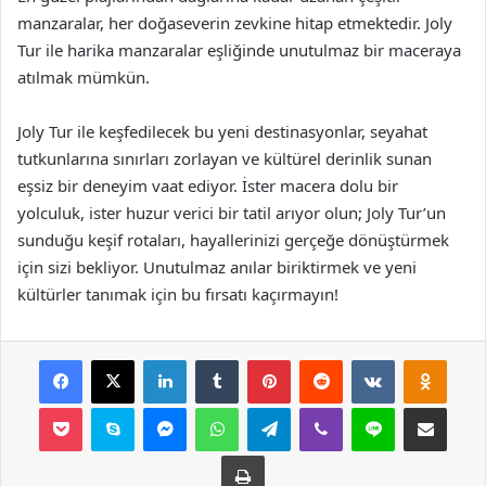
manzaralar, her doğaseverin zevkine hitap etmektedir. Joly
Tur ile harika manzaralar eşliğinde unutulmaz bir maceraya
atılmak mümkün.
Joly Tur ile keşfedilecek bu yeni destinasyonlar, seyahat
tutkunlarına sınırları zorlayan ve kültürel derinlik sunan
eşsiz bir deneyim vaat ediyor. İster macera dolu bir
yolculuk, ister huzur verici bir tatil arıyor olun; Joly Tur’un
sunduğu keşif rotaları, hayallerinizi gerçeğe dönüştürmek
için sizi bekliyor. Unutulmaz anılar biriktirmek ve yeni
kültürler tanımak için bu fırsatı kaçırmayın!
Facebook
X
LinkedIn
Tumblr
Pinterest
Reddit
VKontakte
Odnok
Pocket
Skype
Messenger
WhatsApp
Telegram
Viber
Line
E-Posta ile payla
Yazdır