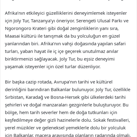
Afrika’nın etkileyici güzelliklerini deneyimlemek isteyenler
için Joly Tur, Tanzanya’yı öneriyor. Serengeti Ulusal Parkı ve
Ngorongoro Krateri gibi doğal zenginliklerin yanı sıra,
Maasai kültürü ile tanışmak da bu yolculuğun en güzel
yanlarından biri. Afrika’nın vahşi doğasında yapılan safari
turları, yaban hayat ile iç içe geçerek unutulmaz anılar
biriktirmenizi sağlayacak. Joly Tur, bu eşsiz deneyimi
yaşamak isteyenler için özel turlar düzenliyor.
Bir başka cazip rotada, Avrupa’nın tarihi ve kültürel
derinliğini barındıran Balkanlar bulunuyor. Joly Tur, özellikle
Sırbistan, Karadağ ve Bosna-Hersek gibi ülkelerdeki tarihi
şehirleri ve doğal manzaraları gezginlerle buluşturuyor. Bu
bölge, hem tarih severler hem de doğa tutkunları için
keşfedilmeye değer gizli hazinelerle dolu. Sokak festivalleri,
yerel müzikler ve geleneksel yemeklerle dolu bir yolculuk
için Balkanlar, macera arayışında olanların radarında olmalı.