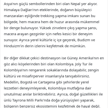
Asya’nın güçlü sembollerinden biri olan Nepal yer alıyor.
Himalaya Dağları’nın eteklerinde, doğanın büyüleyici
manzaraları eşliğinde trekking yapma imkanı sunan bu
bölgede, hem macera hem de huzur arasında mükemmel
bir denge bulunuyor. Yüksek zirvelere çıkış yapma şansı,
macera arayan gezginler için nefes kesici bir deneyim
sunuyor. Ayrıca yerel kültürle iç içe geçerek, Budizm ve
Hinduizm’in derin izlerini keşfetmek de mümkün.
Bir diğer dikkat çekici destinasyon ise Güney Amerika’nın en
göz alıcı köşelerinden biri olan Kolombiya. Joly Tur ile
Kolombiya’nın rengarenk sokaklarında dolaşabilir, zengin
kültürü ve misafirperver insanlarıyla tanışabilirsiniz.
Medellin, Bogotá ve Cartagena gibi şehirlerde yerel
lezzetleri deneyimleyerek, Kolombiya mutfağına dair
unutulmaz anılar biriktirebiliriz. Ayrıca, doğal güzellikleri ile
ünlü Tayrona Milli Parkı’nda doğa yürüyüşleri yaparak,
bölgenin benzersiz ekosistemini keşfetmek de hayal değil.