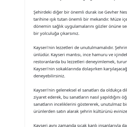
Şehirdeki diğer bir önemli durak ise Gevher Nesi
tarihine ışık tutan önemli bir mekandır. Müze içer
dönemin sağlık uygulamalarını gözler önüne sere
bir yolculuğa çıkarsınız.
Kayseri’nin lezzetleri de unutulmamalıdır. Şehri
ünlüdür. Kayseri mantısı, ince hamuru ve içindek
restoranlarda bu lezzetleri deneyimlemek, turun
Kayseri’nin sokaklarında dolaşırken karşılaşacağı
deneyebilirsiniz.
Kayseri’nin geleneksel el sanatları da oldukça dik
ziyaret ederek, bu sanatların nasıl yapıldığını öğ
sanatların inceliklerini göstererek, unutulmaz 
ürünlerden satın alarak şehrin kültürünü evinize 
Kayseri aynı zamanda sıcak kanlı insanlarıyla da