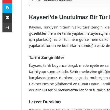
Skype
E-Posta ile paylaş
Kayseri’de Unutulmaz Bir Tur
Yazdır
Kayseri, Türkiye’nin tarihi ve kültürel zenginlikl
güzellikleri hem de tarihi yapıları ile ziyaretçi
için planladığınız bir tur, hem görsel hem de kül
yapılacak turları ve bu turların sunduğu eşsiz d
Tarihi Zenginlikler
Kayseri, tarih boyunca birçok medeniyete ev sahip
tarihi yapı sunmaktadır. Şehir merkezine gittiği
karşılaşacaksınız. Bunların başında, muhteşem taş 
Gevher Nesibe Şifahanesi ve Hunat Hatun Camii
yer alır. Bu tarihi mekanlarda rehberli turlar, si
Lezzet Durakları
Kayseri, sadece tarihi ve kültürel zenginlikleri