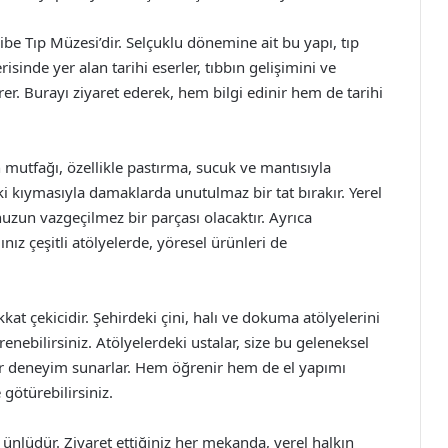
be Tıp Müzesi’dir. Selçuklu dönemine ait bu yapı, tıp
isinde yer alan tarihi eserler, tıbbın gelişimini ve
r. Burayı ziyaret ederek, hem bilgi edinir hem de tarihi
n mutfağı, özellikle pastırma, sucuk ve mantısıyla
i kıymasıyla damaklarda unutulmaz bir tat bırakır. Yerel
uzun vazgeçilmez bir parçası olacaktır. Ayrıca
nız çeşitli atölyelerde, yöresel ürünleri de
kat çekicidir. Şehirdeki çini, halı ve dokuma atölyelerini
renebilirsiniz. Atölyelerdeki ustalar, size bu geleneksel
bir deneyim sunarlar. Hem öğrenir hem de el yapımı
götürebilirsiniz.
 ünlüdür. Ziyaret ettiğiniz her mekanda, yerel halkın