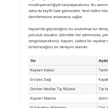
misafirperverliğiyle karşılaşacaksınız. Bu samim
daha da keyifli hale getirecektir. Yerel halkın hi
derinlemesine anlamanızı sağlar.
Kayseri’de geçireceğiniz bu unutulmaz tur deney
yolculuk olacaktır. Şehirdeki her adımınızda, yen
zenginleşeceksiniz. Kayseri, sadece bir seyahat
biriktireceğiniz bir deneyim alanıdır.
Yer
Açık
Kayseri Kalesi
Tarih
Erciyes Dağı
Kayak
Gevher Nesibe Tıp Müzesi
Tıp t
Kayseri Mantısı
Şehri
El Sanatları Atölyeleri
Çini,