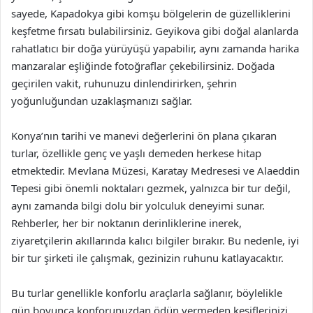
sayede, Kapadokya gibi komşu bölgelerin de güzelliklerini
keşfetme fırsatı bulabilirsiniz. Geyikova gibi doğal alanlarda
rahatlatıcı bir doğa yürüyüşü yapabilir, aynı zamanda harika
manzaralar eşliğinde fotoğraflar çekebilirsiniz. Doğada
geçirilen vakit, ruhunuzu dinlendirirken, şehrin
yoğunluğundan uzaklaşmanızı sağlar.
Konya’nın tarihi ve manevi değerlerini ön plana çıkaran
turlar, özellikle genç ve yaşlı demeden herkese hitap
etmektedir. Mevlana Müzesi, Karatay Medresesi ve Alaeddin
Tepesi gibi önemli noktaları gezmek, yalnızca bir tur değil,
aynı zamanda bilgi dolu bir yolculuk deneyimi sunar.
Rehberler, her bir noktanın derinliklerine inerek,
ziyaretçilerin akıllarında kalıcı bilgiler bırakır. Bu nedenle, iyi
bir tur şirketi ile çalışmak, gezinizin ruhunu katlayacaktır.
Bu turlar genellikle konforlu araçlarla sağlanır, böylelikle
gün boyunca konforunuzdan ödün vermeden keşiflerinizi