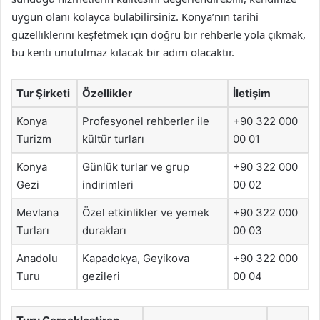
uygun olanı kolayca bulabilirsiniz. Konya’nın tarihi
güzelliklerini keşfetmek için doğru bir rehberle yola çıkmak,
bu kenti unutulmaz kılacak bir adım olacaktır.
Tur Şirketi
Özellikler
İletişim
Konya
Profesyonel rehberler ile
+90 322 000
Turizm
kültür turları
00 01
Konya
Günlük turlar ve grup
+90 322 000
Gezi
indirimleri
00 02
Mevlana
Özel etkinlikler ve yemek
+90 322 000
Turları
durakları
00 03
Anadolu
Kapadokya, Geyikova
+90 322 000
Turu
gezileri
00 04