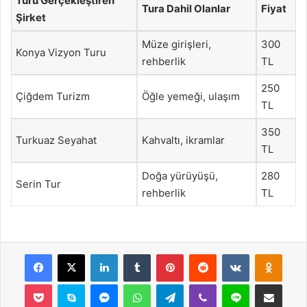
Turu Gerçekleştiren
Tura Dahil Olanlar
Fiyat
Şirket
Müze girişleri,
300
Konya Vizyon Turu
rehberlik
TL
250
Çiğdem Turizm
Öğle yemeği, ulaşım
TL
350
Turkuaz Seyahat
Kahvaltı, ikramlar
TL
Doğa yürüyüşü,
280
Serin Tur
rehberlik
TL
Facebook
X
LinkedIn
Tumblr
Pinterest
Reddit
VKontakte
Odnok
Pocket
Skype
Messenger
WhatsApp
Telegram
Viber
Line
E-Posta ile payla