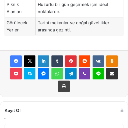
Piknik
Huzurlu bir gün geçirmek için ideal
Alanları
noktalardır.
Görülecek
Tarihi mekanlar ve doğal güzellikler
Yerler
arasında gezinti.
Facebook
X
LinkedIn
Tumblr
Pinterest
Reddit
VKontakte
Odnok
Pocket
Skype
Messenger
WhatsApp
Telegram
Viber
Line
E-Posta ile payla
Yazdır
Kayıt Ol