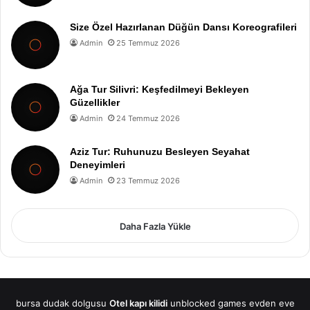
Size Özel Hazırlanan Düğün Dansı Koreografileri
Admin
25 Temmuz 2026
Ağa Tur Silivri: Keşfedilmeyi Bekleyen
Güzellikler
Admin
24 Temmuz 2026
Aziz Tur: Ruhunuzu Besleyen Seyahat
Deneyimleri
Admin
23 Temmuz 2026
Daha Fazla Yükle
bursa dudak dolgusu
Otel kapı kilidi
unblocked games
evden eve