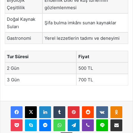
Biyolojik
Endemik bitki ve kuş türlerinin
Çeşitlilik
gözlemlenmesi
Doğal Kaynak
Şifa bulma imkânı sunan kaynaklar
Suları
Gastronomi
Yerel lezzetlerin tadımı ve deneyimi
Tur Süresi
Fiyat
2 Gün
500 TL
3 Gün
700 TL
Facebook
X
LinkedIn
Tumblr
Pinterest
Reddit
VKontakte
Odnok
Pocket
Skype
Messenger
WhatsApp
Telegram
Viber
Line
E-Posta ile payla
Yazdır