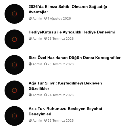
2026’da E İmza Sahibi Olmanın Sağladığı
Avantajlar
Admin
1 Ağustos 2026
HediyeKutusu ile Ayrıcalıklı Hediye Deneyimi
Admin
25 Temmuz 2026
Size Özel Hazırlanan Düğün Dansı Koreografileri
Admin
25 Temmuz 2026
Ağa Tur Silivri: Keşfedilmeyi Bekleyen
Güzellikler
Admin
24 Temmuz 2026
Aziz Tur: Ruhunuzu Besleyen Seyahat
Deneyimleri
Admin
23 Temmuz 2026