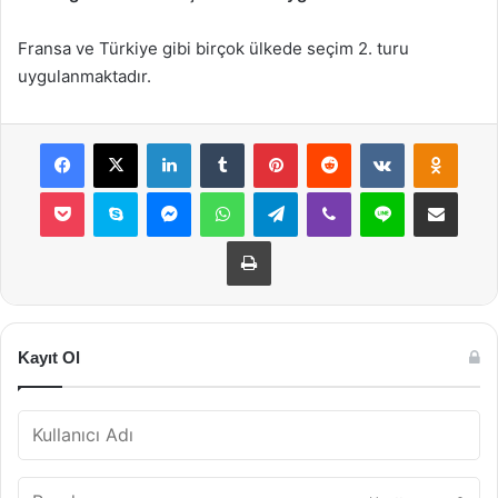
Fransa ve Türkiye gibi birçok ülkede seçim 2. turu
uygulanmaktadır.
Facebook
X
LinkedIn
Tumblr
Pinterest
Reddit
VKontakte
Odnok
Pocket
Skype
Messenger
WhatsApp
Telegram
Viber
Line
E-Posta ile payla
Yazdır
Kayıt Ol