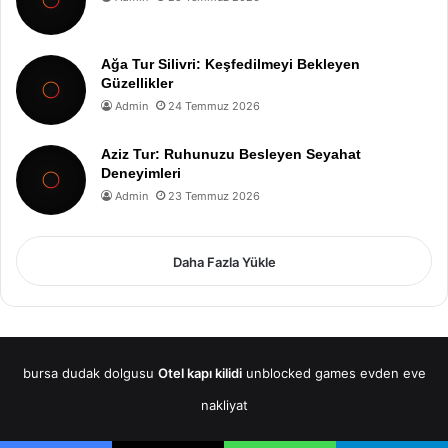
Ağa Tur Silivri: Keşfedilmeyi Bekleyen
Güzellikler
Admin
24 Temmuz 2026
Aziz Tur: Ruhunuzu Besleyen Seyahat
Deneyimleri
Admin
23 Temmuz 2026
Daha Fazla Yükle
bursa dudak dolgusu
Otel kapı kilidi
unblocked games
evden eve
nakliyat