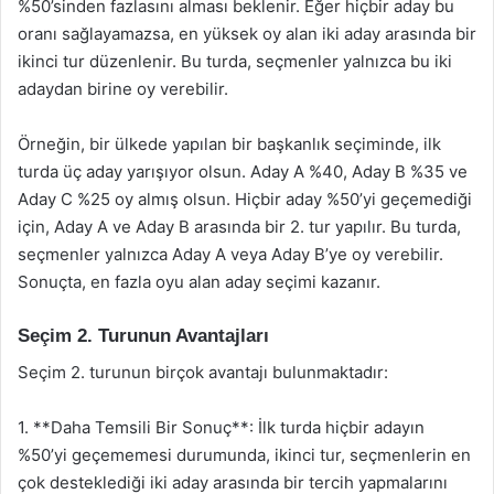
%50’sinden fazlasını alması beklenir. Eğer hiçbir aday bu
oranı sağlayamazsa, en yüksek oy alan iki aday arasında bir
ikinci tur düzenlenir. Bu turda, seçmenler yalnızca bu iki
adaydan birine oy verebilir.
Örneğin, bir ülkede yapılan bir başkanlık seçiminde, ilk
turda üç aday yarışıyor olsun. Aday A %40, Aday B %35 ve
Aday C %25 oy almış olsun. Hiçbir aday %50’yi geçemediği
için, Aday A ve Aday B arasında bir 2. tur yapılır. Bu turda,
seçmenler yalnızca Aday A veya Aday B’ye oy verebilir.
Sonuçta, en fazla oyu alan aday seçimi kazanır.
Seçim 2. Turunun Avantajları
Seçim 2. turunun birçok avantajı bulunmaktadır:
1. **Daha Temsili Bir Sonuç**: İlk turda hiçbir adayın
%50’yi geçememesi durumunda, ikinci tur, seçmenlerin en
çok desteklediği iki aday arasında bir tercih yapmalarını