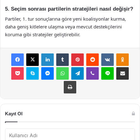
5. Seçim sonrası partilerin stratejileri nasıl değişir?
Partiler, 1. tur sonuçlarına göre yeni koalisyonlar kurma,
daha geniş kitlelere ulaşma veya mevcut destekçilerini
koruma gibi stratejiler geliştirebilir.
Facebook
X
LinkedIn
Tumblr
Pinterest
Reddit
VKontakte
Odnok
Pocket
Skype
Messenger
WhatsApp
Telegram
Viber
Line
E-Posta ile payla
Yazdır
Kayıt Ol