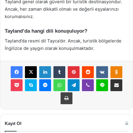
Tayland genel olarak güvenli bir turistik destinasyondur.
Ancak, her zaman dikkatli olmalı ve değerli eşyalarınızı
korumalısınız.
Tayland’da hangi dili konuşuluyor?
Tayland’da resmi dil Tayca’dır. Ancak, turistik bölgelerde
İngilizce de yaygın olarak konuşulmaktadır.
Facebook
X
LinkedIn
Tumblr
Pinterest
Reddit
VKontakte
Odnok
Pocket
Skype
Messenger
WhatsApp
Telegram
Viber
Line
E-Posta ile payla
Yazdır
Kayıt Ol