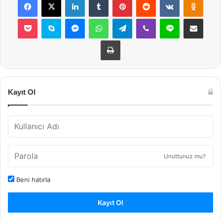
Pocket
Skype
Messenger
WhatsApp
Telegram
Viber
Line
E-Posta ile payla
Yazdır
Kayıt Ol
Unuttunuz mu?
Beni hatırla
Kayıt Ol