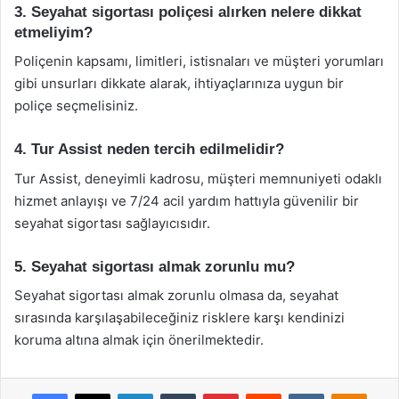
3. Seyahat sigortası poliçesi alırken nelere dikkat
etmeliyim?
Poliçenin kapsamı, limitleri, istisnaları ve müşteri yorumları
gibi unsurları dikkate alarak, ihtiyaçlarınıza uygun bir
poliçe seçmelisiniz.
4. Tur Assist neden tercih edilmelidir?
Tur Assist, deneyimli kadrosu, müşteri memnuniyeti odaklı
hizmet anlayışı ve 7/24 acil yardım hattıyla güvenilir bir
seyahat sigortası sağlayıcısıdır.
5. Seyahat sigortası almak zorunlu mu?
Seyahat sigortası almak zorunlu olmasa da, seyahat
sırasında karşılaşabileceğiniz risklere karşı kendinizi
koruma altına almak için önerilmektedir.
Facebook
X
LinkedIn
Tumblr
Pinterest
Reddit
VKontakte
Odnok