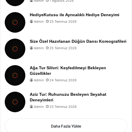
Admin
1 Ağustos 2026
HediyeKutusu ile Ayrıcalıklı Hediye Deneyimi
Admin
25 Temmuz 2026
Size Özel Hazırlanan Düğün Dansı Koreografileri
Admin
25 Temmuz 2026
Ağa Tur Silivri: Keşfedilmeyi Bekleyen
Güzellikler
Admin
24 Temmuz 2026
Aziz Tur: Ruhunuzu Besleyen Seyahat
Deneyimleri
Admin
23 Temmuz 2026
Daha Fazla Yükle