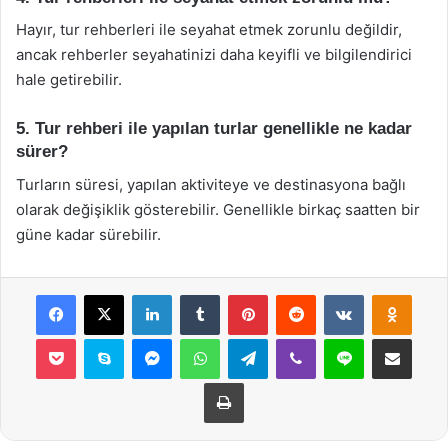
Hayır, tur rehberleri ile seyahat etmek zorunlu değildir,
ancak rehberler seyahatinizi daha keyifli ve bilgilendirici
hale getirebilir.
5. Tur rehberi ile yapılan turlar genellikle ne kadar
sürer?
Turların süresi, yapılan aktiviteye ve destinasyona bağlı
olarak değişiklik gösterebilir. Genellikle birkaç saatten bir
güne kadar sürebilir.
Facebook
X
LinkedIn
Tumblr
Pinterest
Reddit
VKontakte
Odnok
Pocket
Skype
Messenger
WhatsApp
Telegram
Viber
Line
E-Posta ile payla
Yazdır