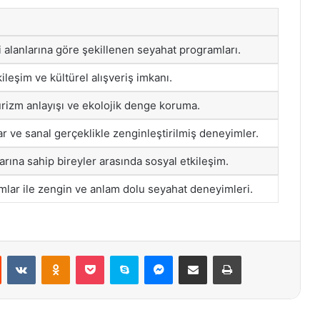
lgi alanlarına göre şekillenen seyahat programları.
kileşim ve kültürel alışveriş imkanı.
urizm anlayışı ve ekolojik denge koruma.
ar ve sanal gerçeklikle zenginleştirilmiş deneyimler.
larına sahip bireyler arasında sosyal etkileşim.
ımlar ile zengin ve anlam dolu seyahat deneyimleri.
st
Reddit
VKontakte
Odnoklassniki
Pocket
Skype
Messenger
E-Posta ile paylaş
Yazdır