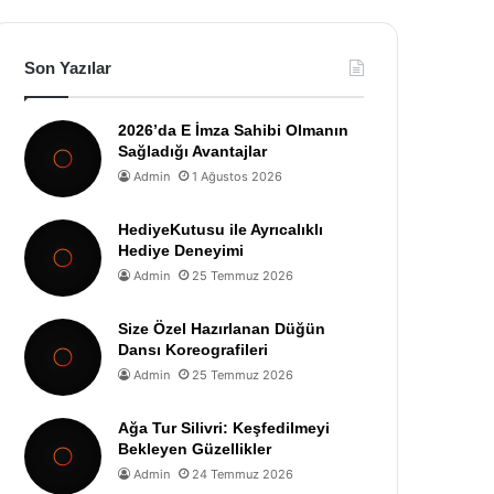
Son Yazılar
2026’da E İmza Sahibi Olmanın
Sağladığı Avantajlar
Admin
1 Ağustos 2026
HediyeKutusu ile Ayrıcalıklı
Hediye Deneyimi
Admin
25 Temmuz 2026
Size Özel Hazırlanan Düğün
Dansı Koreografileri
Admin
25 Temmuz 2026
Ağa Tur Silivri: Keşfedilmeyi
Bekleyen Güzellikler
Admin
24 Temmuz 2026