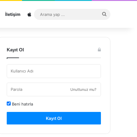
Sitemap
Arama
İletişim
yap
...
Kayıt Ol
Unuttunuz mu?
Beni hatırla
Kayıt Ol