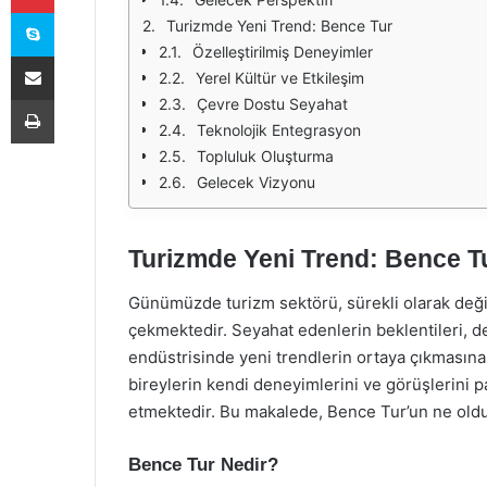
Skype
Turizmde Yeni Trend: Bence Tur
Özelleştirilmiş Deneyimler
E-Posta ile paylaş
Yerel Kültür ve Etkileşim
Yazdır
Çevre Dostu Seyahat
Teknolojik Entegrasyon
Topluluk Oluşturma
Gelecek Vizyonu
Turizmde Yeni Trend: Bence T
Günümüzde turizm sektörü, sürekli olarak değişe
çekmektedir. Seyahat edenlerin beklentileri, de
endüstrisinde yeni trendlerin ortaya çıkmasın
bireylerin kendi deneyimlerini ve görüşlerini p
etmektedir. Bu makalede, Bence Tur’un ne olduğ
Bence Tur Nedir?