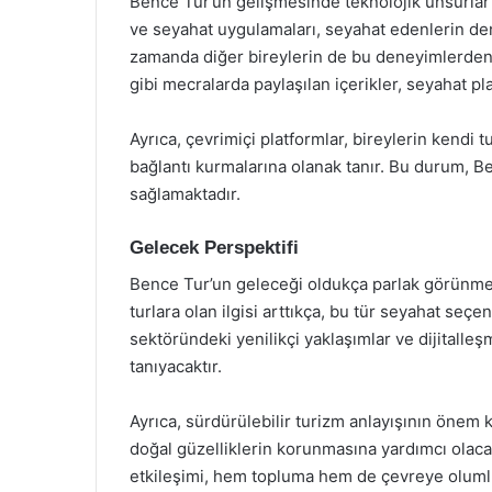
Bence Tur’un gelişmesinde teknolojik unsurlar 
ve seyahat uygulamaları, seyahat edenlerin den
zamanda diğer bireylerin de bu deneyimlerden
gibi mecralarda paylaşılan içerikler, seyahat p
Ayrıca, çevrimiçi platformlar, bireylerin kendi 
bağlantı kurmalarına olanak tanır. Bu durum, B
sağlamaktadır.
Gelecek Perspektifi
Bence Tur’un geleceği oldukça parlak görünmek
turlara olan ilgisi arttıkça, bu tür seyahat seçe
sektöründeki yenilikçi yaklaşımlar ve dijitall
tanıyacaktır.
Ayrıca, sürdürülebilir turizm anlayışının önem k
doğal güzelliklerin korunmasına yardımcı olacak 
etkileşimi, hem topluma hem de çevreye olumlu 