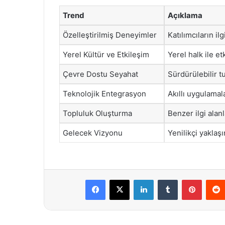
Trend
Açıklama
Özelleştirilmiş Deneyimler
Katılımcıların i
Yerel Kültür ve Etkileşim
Yerel halk ile et
Çevre Dostu Seyahat
Sürdürülebilir t
Teknolojik Entegrasyon
Akıllı uygulamal
Topluluk Oluşturma
Benzer ilgi alan
Gelecek Vizyonu
Yenilikçi yaklaş
Facebook
X
LinkedIn
Tumblr
Pintere