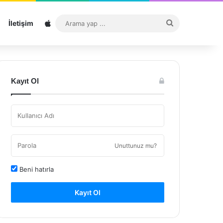
Sitemap
Arama
İletişim
yap
...
Kayıt Ol
Unuttunuz mu?
Beni hatırla
Kayıt Ol