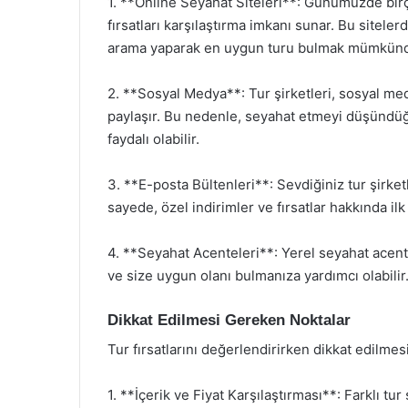
1. **Online Seyahat Siteleri**: Günümüzde birço
fırsatları karşılaştırma imkanı sunar. Bu sitelerd
arama yaparak en uygun turu bulmak mümkünd
2. **Sosyal Medya**: Tur şirketleri, sosyal me
paylaşır. Bu nedenle, seyahat etmeyi düşündüğ
faydalı olabilir.
3. **E-posta Bültenleri**: Sevdiğiniz tur şirket
sayede, özel indirimler ve fırsatlar hakkında ilk
4. **Seyahat Acenteleri**: Yerel seyahat acentel
ve size uygun olanı bulmanıza yardımcı olabilir
Dikkat Edilmesi Gereken Noktalar
Tur fırsatlarını değerlendirirken dikkat edilmes
1. **İçerik ve Fiyat Karşılaştırması**: Farklı tur