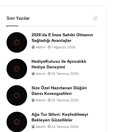
Son Yazılar
2026’da E İmza Sahibi Olmanın
Sağladığı Avantajlar
Admin
1 Ağustos 2026
HediyeKutusu ile Ayrıcalıklı
Hediye Deneyimi
Admin
25 Temmuz 2026
Size Özel Hazırlanan Düğün
Dansı Koreografileri
Admin
25 Temmuz 2026
Ağa Tur Silivri: Keşfedilmeyi
Bekleyen Güzellikler
Admin
24 Temmuz 2026