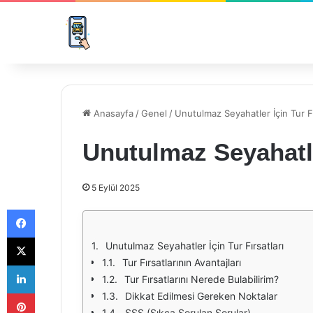
Anasayfa
/
Genel
/
Unutulmaz Seyahatler İçin Tur Fı
Unutulmaz Seyahatler
5 Eylül 2025
Facebook
X
Unutulmaz Seyahatler İçin Tur Fırsatları
Tur Fırsatlarının Avantajları
LinkedIn
Tur Fırsatlarını Nerede Bulabilirim?
Pinterest
Dikkat Edilmesi Gereken Noktalar
SSS (Sıkça Sorulan Sorular)