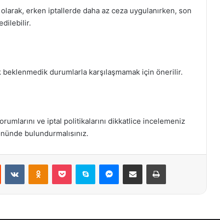
nel olarak, erken iptallerde daha az ceza uygulanırken, son
dilebilir.
k beklenmedik durumlarla karşılaşmamak için önerilir.
yorumlarını ve iptal politikalarını dikkatlice incelemeniz
z önünde bulundurmalısınız.
st
Reddit
VKontakte
Odnoklassniki
Pocket
Skype
Messenger
E-Posta ile paylaş
Yazdır