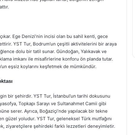
ttır.
ıkar. Ege Denizi’nin incisi olan bu sahil kenti, gece
ettirir. YST Tur, Bodrum’un çeşitli aktivitelerini bir araya
lence dolu bir tatil sunar. Gündoğan, Yalıkavak ve
klama imkanı ile misafirlerine konforu ön planda tutar.
um’un eşsiz koylarını keşfetmek de mümkündür.
oktası
gin bir şehirdir. YST Tur, İstanbul’un tarihi dokusunu
 Ayasofya, Topkapı Sarayı ve Sultanahmet Camii gibi
nüne serer. Ayrıca, Boğaziçi’nde yapılacak bir tekne
 en güzel yoludur. YST Tur, geleneksel Türk mutfağını
, ziyaretçilere şehirdeki farklı lezzetleri deneyimletir.