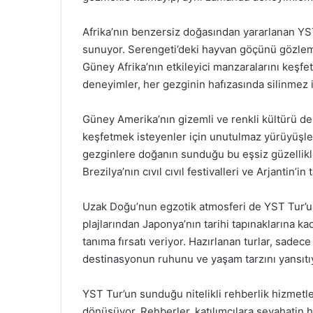
Afrika’nın benzersiz doğasından yararlanan YST T
sunuyor. Serengeti’deki hayvan göçünü gözle
Güney Afrika’nın etkileyici manzaralarını keşfet
deneyimler, her gezginin hafızasında silinmez i
Güney Amerika’nın gizemli ve renkli kültürü d
keşfetmek isteyenler için unutulmaz yürüyüşler
gezginlere doğanın sunduğu bu eşsiz güzellikler
Brezilya’nın cıvıl cıvıl festivalleri ve Arjantin’i
Uzak Doğu’nun egzotik atmosferi de YST Tur’un
plajlarından Japonya’nın tarihi tapınaklarına kad
tanıma fırsatı veriyor. Hazırlanan turlar, sade
destinasyonun ruhunu ve yaşam tarzını yansıtı
YST Tur’un sunduğu nitelikli rehberlik hizmet
dönüşüyor. Rehberler, katılımcılara seyahatin 