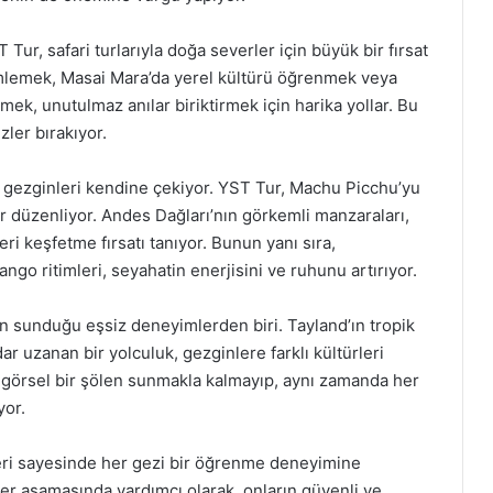
ur, safari turlarıyla doğa severler için büyük bir fırsat
mlemek, Masai Mara’da yerel kültürü öğrenmek veya
mek, unutulmaz anılar biriktirmek için harika yollar. Bu
zler bırakıyor.
e gezginleri kendine çekiyor. YST Tur, Machu Picchu’yu
 düzenliyor. Andes Dağları’nın görkemli manzaraları,
i keşfetme fırsatı tanıyor. Bunun yanı sıra,
n tango ritimleri, seyahatin enerjisini ve ruhunu artırıyor.
 sunduğu eşsiz deneyimlerden biri. Tayland’ın tropik
ar uzanan bir yolculuk, gezginlere farklı kültürleri
ce görsel bir şölen sunmakla kalmayıp, aynı zamanda her
yor.
leri sayesinde her gezi bir öğrenme deneyimine
her aşamasında yardımcı olarak, onların güvenli ve