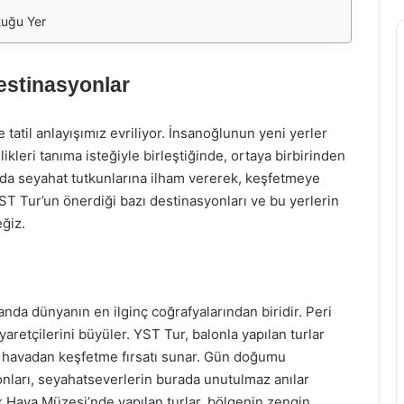
tuğu Yer
estinasyonlar
 tatil anlayışımız evriliyor. İnsanoğlunun yeni yerler
ikleri tanıma isteğiyle birleştiğinde, ortaya birbirinden
ada seyahat tutkunlarına ilham vererek, keşfetmeye
T Tur’un önerdiği bazı destinasyonları ve bu yerlerin
ğiz.
nda dünyanın en ilginç coğrafyalarından biridir. Peri
ziyaretçilerini büyüler. YST Tur, balonla yapılan turlar
havadan keşfetme fırsatı sunar. Gün doğumu
ları, seyahatseverlerin burada unutulmaz anılar
k Hava Müzesi’nde yapılan turlar, bölgenin zengin