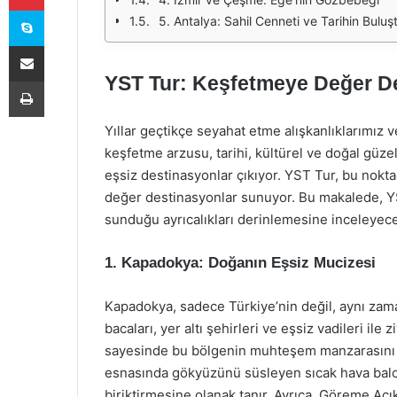
Skype
5. Antalya: Sahil Cenneti ve Tarihin Buluş
E-Posta ile paylaş
YST Tur: Keşfetmeye Değer D
Yazdır
Yıllar geçtikçe seyahat etme alışkanlıklarımız ve
keşfetme arzusu, tarihi, kültürel ve doğal güzell
eşsiz destinasyonlar çıkıyor. YST Tur, bu nokt
değer destinasyonlar sunuyor. Bu makalede, YS
sunduğu ayrıcalıkları derinlemesine inceleyece
1. Kapadokya: Doğanın Eşsiz Mucizesi
Kapadokya, sadece Türkiye’nin değil, aynı zama
bacaları, yer altı şehirleri ve eşsiz vadileri ile 
sayesinde bu bölgenin muhteşem manzarasını 
esnasında gökyüzünü süsleyen sıcak hava balon
biriktirmesine olanak tanır. Ayrıca, Göreme Açı