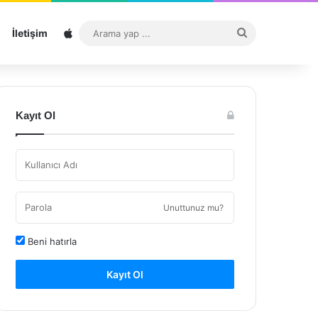
Sitemap
Arama
İletişim
yap
...
Kayıt Ol
Unuttunuz mu?
Beni hatırla
Kayıt Ol