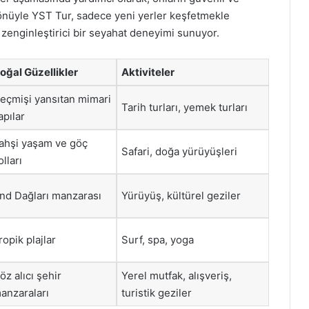
 yönüyle YST Tur, sadece yeni yerler keşfetmekle
zenginleştirici bir seyahat deneyimi sunuyor.
oğal Güzellikler
Aktiviteler
eçmişi yansıtan mimari
Tarih turları, yemek turları
apılar
ahşi yaşam ve göç
Safari, doğa yürüyüşleri
olları
nd Dağları manzarası
Yürüyüş, kültürel geziler
ropik plajlar
Surf, spa, yoga
öz alıcı şehir
Yerel mutfak, alışveriş,
anzaraları
turistik geziler