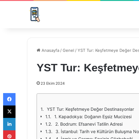
Anasayfa
/
Genel
/
YST Tur: Keşfetmeye Değer Des
YST Tur: Keşfetmey
23 Ekim 2024
Facebook
X
YST Tur: Keşfetmeye Değer Destinasyonlar
1. Kapadokya: Doğanın Eşsiz Mucizesi
LinkedIn
2. Bodrum: Efsanevi Tatilin Adresi
Pinterest
3. İstanbul: Tarih ve Kültürün Buluşma No
4. İzmir ve Çeşme: Ege'nin Gözbebeği