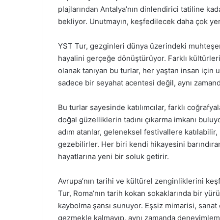
plajlarından Antalya’nın dinlendirici tatiline ka
bekliyor. Unutmayın, keşfedilecek daha çok yer
YST Tur, gezginleri dünya üzerindeki muhteşe
hayalini gerçeğe dönüştürüyor. Farklı kültürler
olanak tanıyan bu turlar, her yaştan insan için 
sadece bir seyahat acentesi değil, aynı zamand
Bu turlar sayesinde katılımcılar, farklı coğrafya
doğal güzelliklerin tadını çıkarma imkanı buluy
adım atanlar, geleneksel festivallere katılabilir,
gezebilirler. Her biri kendi hikayesini barındır
hayatlarına yeni bir soluk getirir.
Avrupa’nın tarihi ve kültürel zenginliklerini k
Tur, Roma’nın tarih kokan sokaklarında bir yür
kaybolma şansı sunuyor. Eşsiz mimarisi, sanat e
gezmekle kalmayıp, aynı zamanda deneyimlem