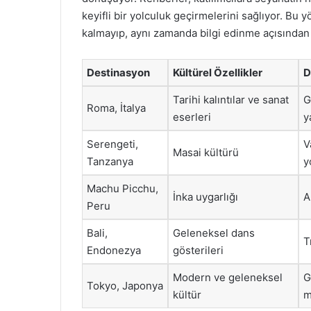
keyifli bir yolculuk geçirmelerini sağlıyor. Bu
kalmayıp, aynı zamanda bilgi edinme açısından 
Destinasyon
Kültürel Özellikler
D
Tarihi kalıntılar ve sanat
G
Roma, İtalya
eserleri
y
Serengeti,
V
Masai kültürü
Tanzanya
y
Machu Picchu,
İnka uygarlığı
A
Peru
Bali,
Geleneksel dans
T
Endonezya
gösterileri
Modern ve geleneksel
G
Tokyo, Japonya
kültür
m