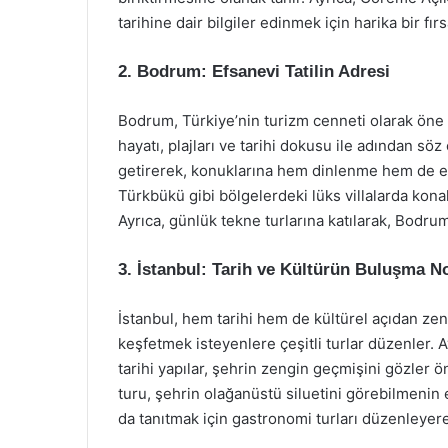
tarihine dair bilgiler edinmek için harika bir fırsa
2. Bodrum: Efsanevi Tatilin Adresi
Bodrum, Türkiye’nin turizm cenneti olarak öne ç
hayatı, plajları ve tarihi dokusu ile adından söz 
getirerek, konuklarına hem dinlenme hem de eğ
Türkbükü gibi bölgelerdeki lüks villalarda kona
Ayrıca, günlük tekne turlarına katılarak, Bodr
3. İstanbul: Tarih ve Kültürün Buluşma N
İstanbul, hem tarihi hem de kültürel açıdan zen
keşfetmek isteyenlere çeşitli turlar düzenler.
tarihi yapılar, şehrin zengin geçmişini gözler ö
turu, şehrin olağanüstü siluetini görebilmenin
da tanıtmak için gastronomi turları düzenleyerek