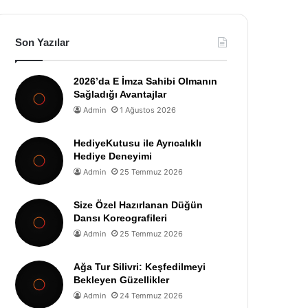
Son Yazılar
2026’da E İmza Sahibi Olmanın
Sağladığı Avantajlar
Admin
1 Ağustos 2026
HediyeKutusu ile Ayrıcalıklı
Hediye Deneyimi
Admin
25 Temmuz 2026
Size Özel Hazırlanan Düğün
Dansı Koreografileri
Admin
25 Temmuz 2026
Ağa Tur Silivri: Keşfedilmeyi
Bekleyen Güzellikler
Admin
24 Temmuz 2026