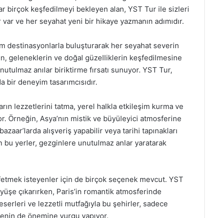
dar birçok keşfedilmeyi bekleyen alan, YST Tur ile sizleri
 var ve her seyahat yeni bir hikaye yazmanın adımıdır.
m destinasyonlarla buluşturarak her seyahat severin
in, geleneklerin ve doğal güzelliklerin keşfedilmesine
unutulmaz anılar biriktirme fırsatı sunuyor. YST Tur,
a bir deneyim tasarımcısıdır.
ların lezzetlerini tatma, yerel halkla etkileşim kurma ve
or. Örneğin, Asya’nın mistik ve büyüleyici atmosferine
 bazaar’larda alışveriş yapabilir veya tarihi tapınakları
an bu yerler, gezginlere unutulmaz anlar yaratarak
eşfetmek isteyenler için de birçok seçenek mevcut. YST
üyüşe çıkarırken, Paris’in romantik atmosferinde
serleri ve lezzetli mutfağıyla bu şehirler, sadece
enin de önemine vurgu yapıyor.