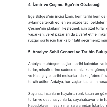
4. İzmir ve Çeşme: Ege’nin Gözbebeği
Ege Bölgesi’nin incisi İzmir, hem tarihi hem de 
aylarında tercih edilen en gözde tatil beldelerind
Çeşme’nin plajlarını keşfetmek için özel turlar
yaparken, yerel pazarları da ziyaret etme imk
rüzgar sörfü için harika bir tatil geçirmeniz m
5. Antalya: Sahil Cenneti ve Tarihin Bulu
Antalya, muhteşem plajları, tarihi kalıntıları ve 
turlar, misafirlerine sadece deniz, kum, güneş
ve Kaleiçi gibi tarihi mekanları da keşfetme fı
tercih edilen Antalya, her yaştan tatilcinin hoşç
Seyahat, insanların hayatına renk katan en gü
turlar ve destinasyonlarla, seyahatseverlerin 
Kapadokya’nın eşsiz manzaralarından İstanbul’u