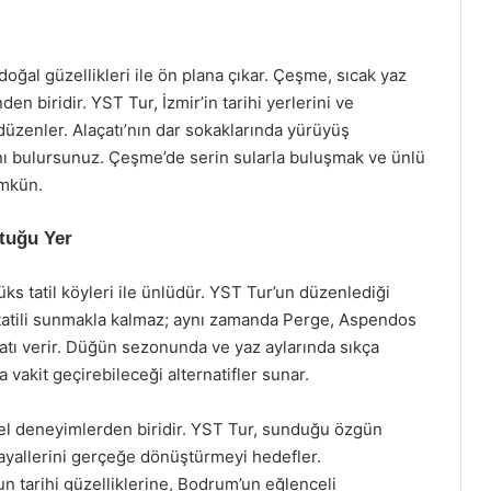
doğal güzellikleri ile ön plana çıkar. Çeşme, sıcak yaz
en biridir. YST Tur, İzmir’in tarihi yerlerini ve
 düzenler. Alaçatı’nın dar sokaklarında yürüyüş
anı bulursunuz. Çeşme’de serin sularla buluşmak ve ünlü
ümkün.
ştuğu Yer
lüks tatil köyleri ile ünlüdür. YST Tur’un düzenlediği
 tatili sunmakla kalmaz; aynı zamanda Perge, Aspendos
rsatı verir. Düğün sezonunda ve yaz aylarında sıkça
a vakit geçirebileceği alternatifler sunar.
zel deneyimlerden biridir. YST Tur, sunduğu özgün
hayallerini gerçeğe dönüştürmeyi hedefler.
n tarihi güzelliklerine, Bodrum’un eğlenceli