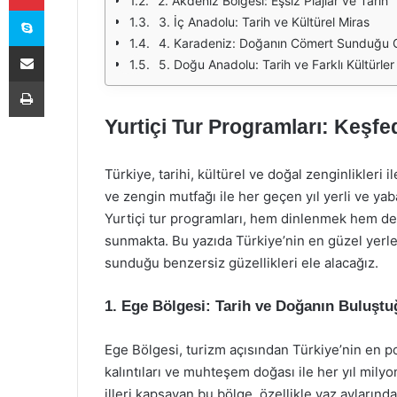
2. Akdeniz Bölgesi: Eşsiz Plajlar ve Tarih
Skype
3. İç Anadolu: Tarih ve Kültürel Miras
4. Karadeniz: Doğanın Cömert Sunduğu Gü
E-Posta ile paylaş
5. Doğu Anadolu: Tarih ve Farklı Kültürler
Yazdır
Yurtiçi Tur Programları: Keşfe
Türkiye, tarihi, kültürel ve doğal zenginlikleri ile
ve zengin mutfağı ile her geçen yıl yerli ve ya
Yurtiçi tur programları, hem dinlenmek hem de
sunmakta. Bu yazıda Türkiye’nin en güzel yerl
sunduğu benzersiz güzellikleri ele alacağız.
1. Ege Bölgesi: Tarih ve Doğanın Buluşt
Ege Bölgesi, turizm açısından Türkiye’nin en popü
kalıntıları ve muhteşem doğası ile her yıl milyon
illeri kapsayan bu bölge, özellikle yaz aylarında