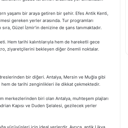
odern yaşamı bir araya getiren bir şehir. Efes Antik Kenti,
mesi gereken yerler arasında. Tur programları
ı sıra, Güzel İzmir’in denizine de şans tanımaktadır.
ti. Hem tarihi kalıntılarıyla hem de hareketli gece
ro, ziyaretçilerini bekleyen diğer önemli noktalar.
dreslerinden bir diğeri. Antalya, Mersin ve Muğla gibi
 hem de tarihi zenginlikleri ile dikkat çekmektedir.
izm merkezlerinden biri olan Antalya, muhteşem plajları
 Hadrian Kapısı ve Duden Şelalesi, gezilecek yerler
doğa yürüyüşleri için ideal yerlerdir. Ayrıca, antik Likya