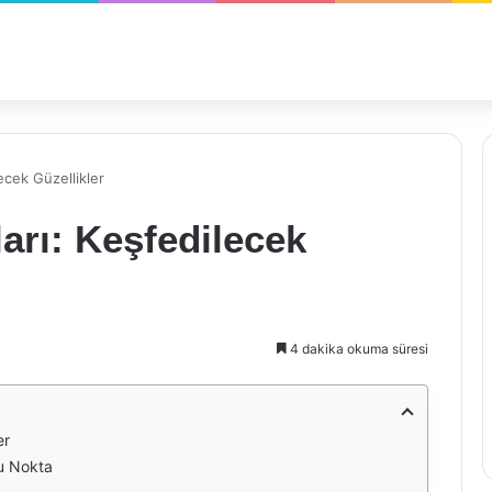
ecek Güzellikler
arı: Keşfedilecek
4 dakika okuma süresi
er
ğu Nokta