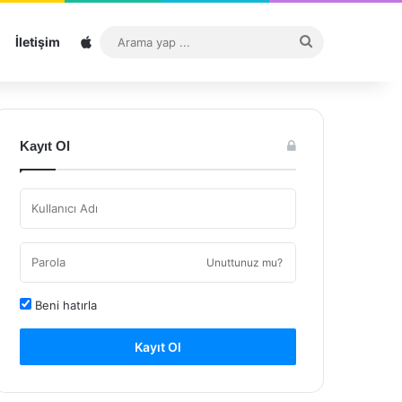
Sitemap
Arama
İletişim
yap
...
Kayıt Ol
Unuttunuz mu?
Beni hatırla
Kayıt Ol