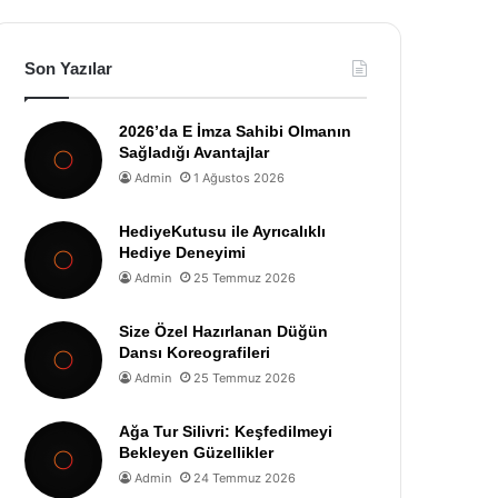
Son Yazılar
2026’da E İmza Sahibi Olmanın
Sağladığı Avantajlar
Admin
1 Ağustos 2026
HediyeKutusu ile Ayrıcalıklı
Hediye Deneyimi
Admin
25 Temmuz 2026
Size Özel Hazırlanan Düğün
Dansı Koreografileri
Admin
25 Temmuz 2026
Ağa Tur Silivri: Keşfedilmeyi
Bekleyen Güzellikler
Admin
24 Temmuz 2026