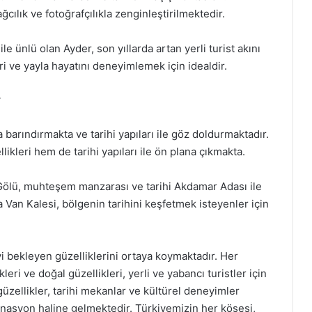
cılık ve fotoğrafçılıkla zenginleştirilmektedir.
 ile ünlü olan Ayder, son yıllarda artan yerli turist akını
eri ve yayla hayatını deneyimlemek için idealdir.
r
a barındırmakta ve tarihi yapıları ile göz doldurmaktadır.
likleri hem de tarihi yapıları ile ön plana çıkmakta.
 Gölü, muhteşem manzarası ve tarihi Akdamar Adası ile
a Van Kalesi, bölgenin tarihini keşfetmek isteyenler için
yi bekleyen güzelliklerini ortaya koymaktadır. Her
leri ve doğal güzellikleri, yerli ve yabancı turistler için
güzellikler, tarihi mekanlar ve kültürel deneyimler
inasyon haline gelmektedir. Türkiyemizin her köşesi,