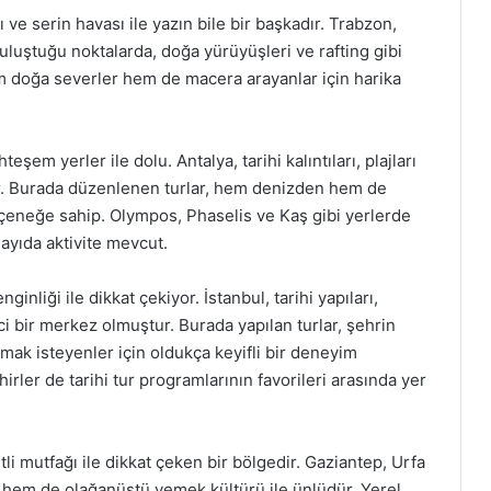
ve serin havası ile yazın bile bir başkadır. Trabzon,
buluştuğu noktalarda, doğa yürüyüşleri ve rafting gibi
 hem doğa severler hem de macera arayanlar için harika
şem yerler ile dolu. Antalya, tarihi kalıntıları, plajları
idir. Burada düzenlenen turlar, hem denizden hem de
eçeneğe sahip. Olympos, Phaselis ve Kaş gibi yerlerde
sayıda aktivite mevcut.
nliği ile dikkat çekiyor. İstanbul, tarihi yapıları,
ci bir merkez olmuştur. Burada yapılan turlar, şehrin
atmak isteyenler için oldukça keyifli bir deneyim
rler de tarihi tur programlarının favorileri arasında yer
li mutfağı ile dikkat çeken bir bölgedir. Gaziantep, Urfa
ri hem de olağanüstü yemek kültürü ile ünlüdür. Yerel