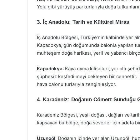
Yolu gibi yürüyüş parkurlarıyla doğa tutkunları
3. İç Anadolu: Tarih ve Kültürel Miras
İç Anadolu Bölgesi, Türkiye’nin kalbinde yer alm
Kapadokya, gün doğumunda balonla yapılan turla
muhteşem doğa harikası, yerli ve yabancı birço
Kapadokya
: Kaya oyma kiliseleri, yer altı şeh
şüphesiz keşfedilmeyi bekleyen bir cennettir. 
hava balonu turlarıyla zenginleşiyor.
4. Karadeniz: Doğanın Cömert Sunduğu G
Karadeniz Bölgesi, yeşil doğası, dağları ve tarihi 
kapsayan bu bölge, doğa severler için adeta bir
Uzungöl
: Doğanın içinde yer alan Uzungöl, huzu