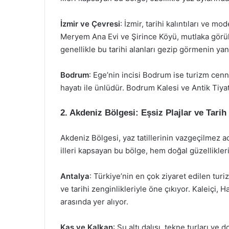
İzmir ve Çevresi
: İzmir, tarihi kalıntıları ve m
Meryem Ana Evi ve Şirince Köyü, mutlaka görül
genellikle bu tarihi alanları gezip görmenin yan
Bodrum
: Ege’nin incisi Bodrum ise turizm cenne
hayatı ile ünlüdür. Bodrum Kalesi ve Antik Tiyat
2. Akdeniz Bölgesi: Eşsiz Plajlar ve Tarih
Akdeniz Bölgesi, yaz tatillerinin vazgeçilmez a
illeri kapsayan bu bölge, hem doğal güzellikleri
Antalya
: Türkiye’nin en çok ziyaret edilen tur
ve tarihi zenginlikleriyle öne çıkıyor. Kaleiçi,
arasında yer alıyor.
Kaş ve Kalkan
: Su altı dalışı, tekne turları ve 