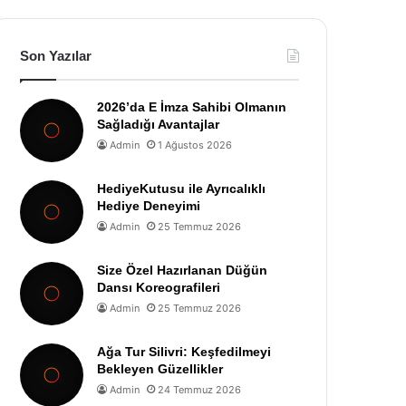
Son Yazılar
2026’da E İmza Sahibi Olmanın
Sağladığı Avantajlar
Admin
1 Ağustos 2026
HediyeKutusu ile Ayrıcalıklı
Hediye Deneyimi
Admin
25 Temmuz 2026
Size Özel Hazırlanan Düğün
Dansı Koreografileri
Admin
25 Temmuz 2026
Ağa Tur Silivri: Keşfedilmeyi
Bekleyen Güzellikler
Admin
24 Temmuz 2026