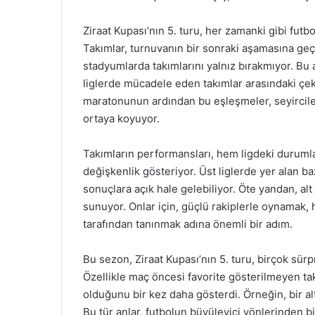
Ziraat Kupası’nın 5. turu, her zamanki gibi fu
Takımlar, turnuvanın bir sonraki aşamasına geç
stadyumlarda takımlarını yalnız bırakmıyor. Bu a
liglerde mücadele eden takımlar arasındaki çek
maratonunun ardından bu eşleşmeler, seyirciler
ortaya koyuyor.
Takımların performansları, hem ligdeki durumla
değişkenlik gösteriyor. Üst liglerde yer alan baz
sonuçlara açık hale gelebiliyor. Öte yandan, alt l
sunuyor. Onlar için, güçlü rakiplerle oynama
tarafından tanınmak adına önemli bir adım.
Bu sezon, Ziraat Kupası’nın 5. turu, birçok sürp
Özellikle maç öncesi favorite gösterilmeyen t
olduğunu bir kez daha gösterdi. Örneğin, bir alt 
Bu tür anlar, futbolun büyüleyici yönlerinden bi