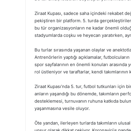
Ziraat Kupası, sadece saha içindeki rekabet deği
pekiştiren bir platform. 5. turda gerçekleştirile
bu tür organizasyonların ne kadar önemli olduğ
stadyumlarda coşku ve heyecan yaratırken, ayn
Bu turlar sırasında yaşanan olaylar ve anektotl
Antrenörlerin yaptığı açıklamalar, futbolcuları
spor sayfalarının en önemli konuları arasında y
rol üstleniyor ve taraftarlar, kendi takımlarının 
Ziraat Kupası’nda 5. tur, futbol tutkunları içi
anların yaşandığı bu dönemde, takımların perfor
desteklemesi, turnuvanın ruhuna katkıda bulun
yaşanmasına vesile oluyor.
Öte yandan, ilerleyen turlarda takımların ulusa
unsur olarak dikkat çekiyor. Koronavirüs pande