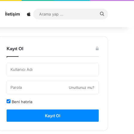
Sitemap
Arama
İletişim
yap
...
Kayıt Ol
Unuttunuz mu?
Beni hatırla
Kayıt Ol