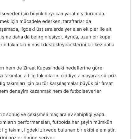
tbolseverler için büyük heyecan yaratmış durumda.
mek için mücadele ederken, taraftarlar da
şamada, ligdeki üst sıralarda yer alan ekipler ile alt
işme daha da belirginleşiyor. Ayrıca, uzun bir kupa
in takımlarını nasıl destekleyeceklerini bir kez daha
rı hem de Ziraat Kupası’ndaki hedeflerine göre
ı takımlar, alt lig takımlarını ciddiye almayarak sürpriz
ig takımları için bu tür karşılaşmalar büyük bir fırsat
k, hem deneyim kazanmak hem de futbolseverler
riz sonuç ve çekişmeli maçlara ev sahipliği yaptı.
akımların performansları, futbolda her şeyin mümkün
lig takımı, ligdeki zirvede bulunan bir ekibi elemiştir.
rini gözler önüne seriyor.