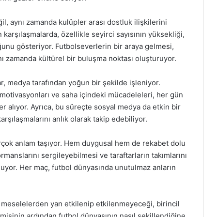
l, aynı zamanda kulüpler arası dostluk ilişkilerini
n karşılaşmalarda, özellikle seyirci sayısının yüksekliği,
unu gösteriyor. Futbolseverlerin bir araya gelmesi,
ı zamanda kültürel bir buluşma noktası oluşturuyor.
ar, medya tarafından yoğun bir şekilde işleniyor.
n motivasyonları ve saha içindeki mücadeleleri, her gün
er alıyor. Ayrıca, bu süreçte sosyal medya da etkin bir
karşılaşmalarını anlık olarak takip edebiliyor.
n birçok anlam taşıyor. Hem duygusal hem de rekabet dolu
manslarını sergileyebilmesi ve taraftarların takımlarını
uyor. Her maç, futbol dünyasında unutulmaz anların
l meselelerden yan etkilenip etkilenmeyeceği, birincil
misinin ardından futbol dünyasının nasıl şekillendiğine