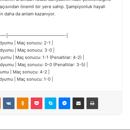
i açısından önemli bir yere sahip. Şampiyonluk hayali
gün daha da anlam kazanıyor.
——|—————————————-|
adyumu | Maç sonucu: 2-1 |
tadyumu | Maç sonucu: 3-0 |
dyumu | Maç sonucu: 1-1 (Penaltılar: 4-2) |
adyumu | Maç sonucu: 0-0 (Penaltılar: 3-5) |
dyumu | Maç sonucu: 4-2 |
adyumu | Maç sonucu: 1-0 |
st
Reddit
VKontakte
Odnoklassniki
Pocket
Skype
Messenger
E-Posta ile paylaş
Yazdır