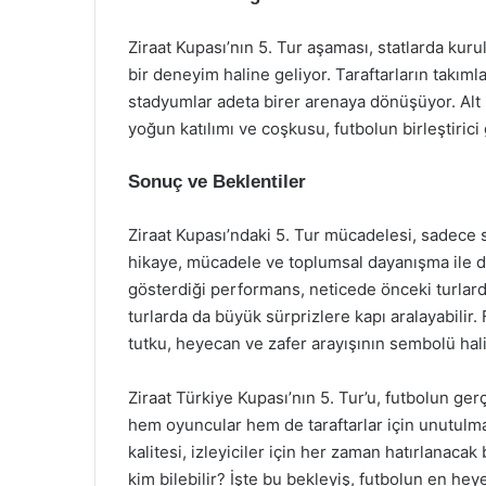
Ziraat Kupası’nın 5. Tur aşaması, statlarda ku
bir deneyim haline geliyor. Taraftarların takıml
stadyumlar adeta birer arenaya dönüşüyor. Alt li
yoğun katılımı ve coşkusu, futbolun birleştiric
Sonuç ve Beklentiler
Ziraat Kupası’ndaki 5. Tur mücadelesi, sadece 
hikaye, mücadele ve toplumsal dayanışma ile dolu
gösterdiği performans, neticede önceki turlard
turlarda da büyük sürprizlere kapı aralayabilir
tutku, heyecan ve zafer arayışının sembolü hali
Ziraat Türkiye Kupası’nın 5. Tur’u, futbolun ge
hem oyuncular hem de taraftarlar için unutulm
kalitesi, izleyiciler için her zaman hatırlanaca
kim bilebilir? İşte bu bekleyiş, futbolun en heyec