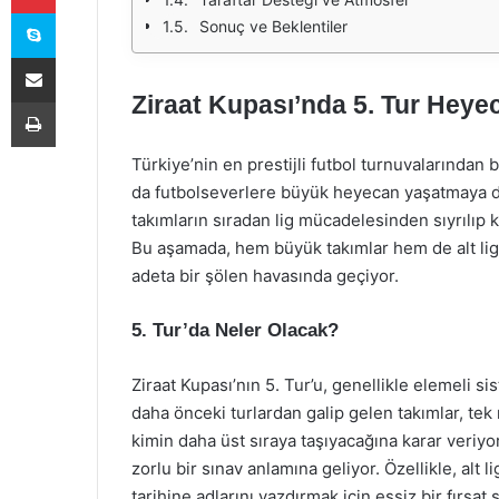
Skype
Sonuç ve Beklentiler
E-Posta ile paylaş
Ziraat Kupası’nda 5. Tur Heye
Yazdır
Türkiye’nin en prestijli futbol turnuvalarından b
da futbolseverlere büyük heyecan yaşatmaya de
takımların sıradan lig mücadelesinden sıyrılıp k
Bu aşamada, hem büyük takımlar hem de alt lig 
adeta bir şölen havasında geçiyor.
5. Tur’da Neler Olacak?
Ziraat Kupası’nın 5. Tur’u, genellikle elemeli 
daha önceki turlardan galip gelen takımlar, tek
kimin daha üst sıraya taşıyacağına karar veriyo
zorlu bir sınav anlamına geliyor. Özellikle, alt 
tarihine adlarını yazdırmak için eşsiz bir fırsat