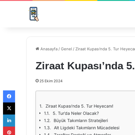
Anasayfa
/
Genel
/
Ziraat Kupası’nda 5. Tur Heyeca
Ziraat Kupası’nda 5
25 Ekim 2024
Facebook
X
Ziraat Kupası'nda 5. Tur Heyecanı!
5. Tur’da Neler Olacak?
LinkedIn
Büyük Takımların Stratejileri
Pinterest
Alt Ligdeki Takımların Mücadelesi
Taraftar Desteği ve Atmosfer