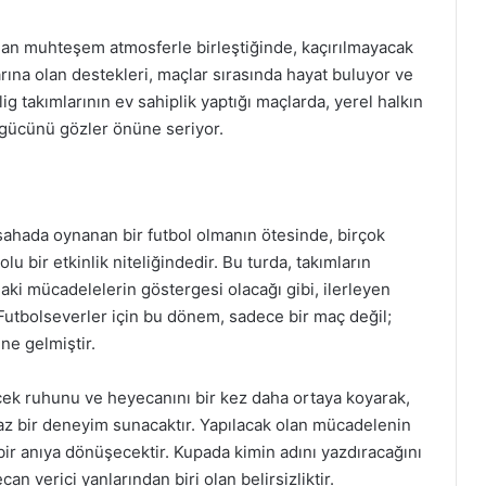
rulan muhteşem atmosferle birleştiğinde, kaçırılmayacak
arına olan destekleri, maçlar sırasında hayat buluyor ve
g takımlarının ev sahiplik yaptığı maçlarda, yerel halkın
i gücünü gözler önüne seriyor.
sahada oynanan bir futbol olmanın ötesinde, birçok
 bir etkinlik niteliğindedir. Bu turda, takımların
aki mücadelelerin göstergesi olacağı gibi, ilerleyen
. Futbolseverler için bu dönem, sadece bir maç değil;
ne gelmiştir.
rçek ruhunu ve heyecanını bir kez daha ortaya koyarak,
az bir deneyim sunacaktır. Yapılacak olan mücadelenin
k bir anıya dönüşecektir. Kupada kimin adını yazdıracağını
an verici yanlarından biri olan belirsizliktir.